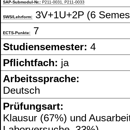
SAP-Submodul-Nr.:
P211-0031, P211-0033
3V+1U+2P (6 Semest
SWS/Lehrform:
7
ECTS-Punkte:
Studiensemester:
4
Pflichtfach:
ja
Arbeitssprache:
Deutsch
Prüfungsart:
Klausur (67%) und Ausarbeit
Laborversuche, 33%)