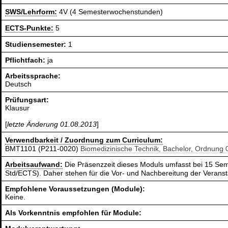
SWS/Lehrform:
4V (4 Semesterwochenstunden)
ECTS-Punkte:
5
Studiensemester:
1
Pflichtfach:
ja
Arbeitssprache:
Deutsch
Prüfungsart:
Klausur
[
letzte Änderung 01.08.2013
]
Verwendbarkeit / Zuordnung zum Curriculum:
BMT1101 (P211-0020)
Biomedizinische Technik, Bachelor, Ordnung 
Arbeitsaufwand:
Die Präsenzzeit dieses Moduls umfasst bei 15 Sem
Std/ECTS). Daher stehen für die Vor- und Nachbereitung der Verans
Empfohlene Voraussetzungen (Module):
Keine.
Als Vorkenntnis empfohlen für Module: