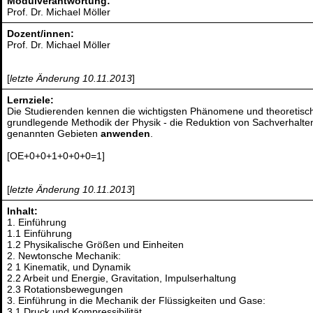
Modulverantwortung:
Prof. Dr. Michael Möller
Dozent/innen:
Prof. Dr. Michael Möller
[
letzte Änderung 10.11.2013
]
Lernziele:
Die Studierenden kennen die wichtigsten Phänomene und theoretisch
grundlegende Methodik der Physik - die Reduktion von Sachverhalt
genannten Gebieten
anwenden
.
[OE+0+0+1+0+0+0=1]
[
letzte Änderung 10.11.2013
]
Inhalt:
1. Einführung
1.1 Einführung
1.2 Physikalische Größen und Einheiten
2. Newtonsche Mechanik:
2 1 Kinematik, und Dynamik
2.2 Arbeit und Energie, Gravitation, Impulserhaltung
2.3 Rotationsbewegungen
3. Einführung in die Mechanik der Flüssigkeiten und Gase:
3.1 Druck und Kompressibilität