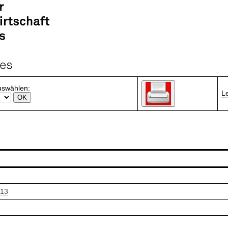
uswählen:
L
013