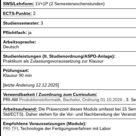
SWS/Lehrform:
1V+1P (2 Semesterwochenstunden)
ECTS-Punkte:
2
Studiensemester:
3
Pflichtfach:
ja
Arbeitssprache:
Deutsch
Studienleistungen (lt. Studienordnung/ASPO-Anlage):
Praktikum als Zulassungsvoraussetzung zur Klausur
Prüfungsart:
Klausur 90 min
[
letzte Änderung 12.12.2025
]
Verwendbarkeit / Zuordnung zum Curriculum:
PRI-AM
Produktionsinformatik, Bachelor, Ordnung 01.10.2026
, 3. Se
Arbeitsaufwand:
Die Präsenzzeit dieses Moduls umfasst bei 15 Sem
Std/ECTS). Daher stehen für die Vor- und Nachbereitung der Verans
Empfohlene Voraussetzungen (Module):
PRI-TFL
Technologie der Fertigungsverfahren mit Labor