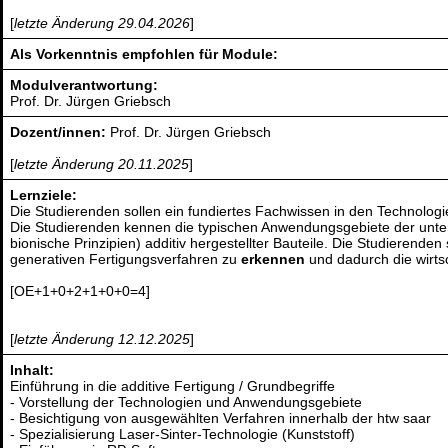
[
letzte Änderung 29.04.2026
]
Als Vorkenntnis empfohlen für Module:
Modulverantwortung:
Prof. Dr. Jürgen Griebsch
Dozent/innen:
Prof. Dr. Jürgen Griebsch
[
letzte Änderung 20.11.2025
]
Lernziele:
Die Studierenden sollen ein fundiertes Fachwissen in den Technolog
Die Studierenden kennen die typischen Anwendungsgebiete der unte
bionische Prinzipien) additiv hergestellter Bauteile. Die Studierend
generativen Fertigungsverfahren zu
erkennen
und dadurch die wirtsc
[OE+1+0+2+1+0+0=4]
[
letzte Änderung 12.12.2025
]
Inhalt:
Einführung in die additive Fertigung / Grundbegriffe
- Vorstellung der Technologien und Anwendungsgebiete
- Besichtigung von ausgewählten Verfahren innerhalb der htw saar
- Spezialisierung Laser-Sinter-Technologie (Kunststoff)