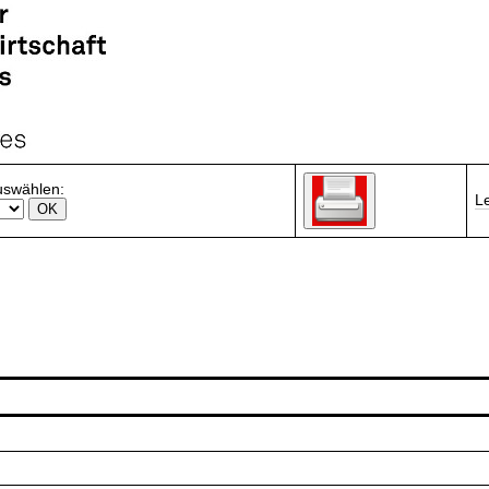
uswählen:
L