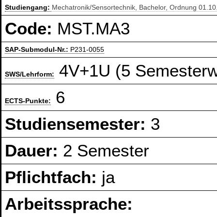
Studiengang:
Mechatronik/Sensortechnik, Bachelor, Ordnung 01.1
Code:
MST.MA3
SAP-Submodul-Nr.:
P231-0055
4V+1U (5 Semesterwo
SWS/Lehrform:
6
ECTS-Punkte:
Studiensemester:
3
Dauer:
2 Semester
Pflichtfach:
ja
Arbeitssprache: