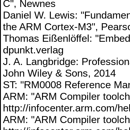
C", Newnes
Daniel W. Lewis: "Fundamen
the ARM Cortex-M3", Pearso
Thomas Eißenlöffel: "Embed
dpunkt.verlag
J. A. Langbridge: Profess
John Wiley & Sons, 2014
ST: "RM0008 Reference Man
ARM: "ARM Compiler toolcha
http://infocenter.arm.com/he
ARM: "ARM Compiler toolcha