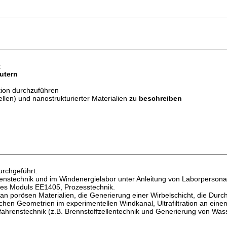
:
äutern
tion durchzuführen
len) und nanostrukturierter Materialien zu
beschreiben
urchgeführt.
enstechnik und im Windenergielabor unter Anleitung von Laborpersona
 des Moduls EE1405, Prozesstechnik.
 porösen Materialien, die Generierung einer Wirbelschicht, die Durch
hen Geometrien im experimentellen Windkanal, Ultrafiltration an ei
ahrenstechnik (z.B. Brennstoffzellentechnik und Generierung von Wasse