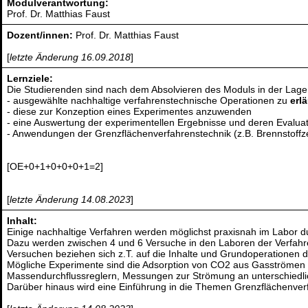
Modulverantwortung:
Prof. Dr. Matthias Faust
Dozent/innen:
Prof. Dr. Matthias Faust
[
letzte Änderung 16.09.2018
]
Lernziele:
Die Studierenden sind nach dem Absolvieren des Moduls in der Lage
- ausgewählte nachhaltige verfahrenstechnische Operationen zu
erl
- diese zur Konzeption eines Experimentes anzuwenden
- eine Auswertung der experimentellen Ergebnisse und deren Evalua
- Anwendungen der Grenzflächenverfahrenstechnik (z.B. Brennstoffzel
[OE+0+1+0+0+0+1=2]
[
letzte Änderung 14.08.2023
]
Inhalt:
Einige nachhaltige Verfahren werden möglichst praxisnah im Labor d
Dazu werden zwischen 4 und 6 Versuche in den Laboren der Verfahr
Versuchen beziehen sich z.T. auf die Inhalte und Grundoperationen
Mögliche Experimente sind die Adsorption von CO2 aus Gasströmen an
Massendurchflussreglern, Messungen zur Strömung an unterschiedlic
Darüber hinaus wird eine Einführung in die Themen Grenzflächenverf