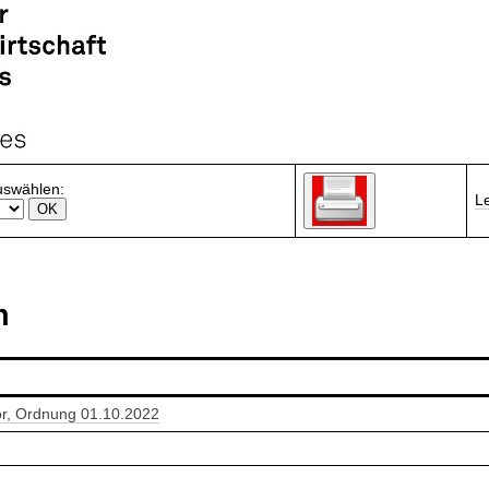
uswählen:
L
n
or, Ordnung 01.10.2022