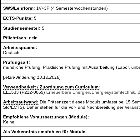
SWS/Lehrform:
1V+3P (4 Semesterwochenstunden)
ECTS-Punkte:
5
Studiensemester:
5
Pflichtfach:
nein
Arbeitssprache:
Deutsch
Prüfungsart:
mündliche Prüfung, Praktische Prüfung mit Ausarbeitung (Labor, unb
[
letzte Änderung 13.12.2018
]
Verwendbarkeit / Zuordnung zum Curriculum:
EE1533 (P212-0069)
Erneuerbare Energien/Energiesystemtechnik, 
Arbeitsaufwand:
Die Präsenzzeit dieses Moduls umfasst bei 15 Sem
Std/ECTS). Daher stehen für die Vor- und Nachbereitung der Verans
Empfohlene Voraussetzungen (Module):
Keine.
Als Vorkenntnis empfohlen für Module: