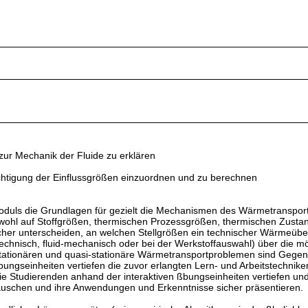
zur Mechanik der Fluide zu erklären
chtigung der Einflussgrößen einzuordnen und zu berechnen
duls die Grundlagen für gezielt die Mechanismen des Wärmetransports
wohl auf Stoffgrößen, thermischen Prozessgrößen, thermischen Zusta
er unterscheiden, an welchen Stellgrößen ein technischer Wärmeübertr
chnisch, fluid-mechanisch oder bei der Werkstoffauswahl) über die m
tationären und quasi-stationäre Wärmetransportproblemen sind Gegen
ngseinheiten vertiefen die zuvor erlangten Lern- und Arbeitstechniken
ie Studierenden anhand der interaktiven ßbungseinheiten vertiefen un
auschen und ihre Anwendungen und Erkenntnisse sicher präsentieren.