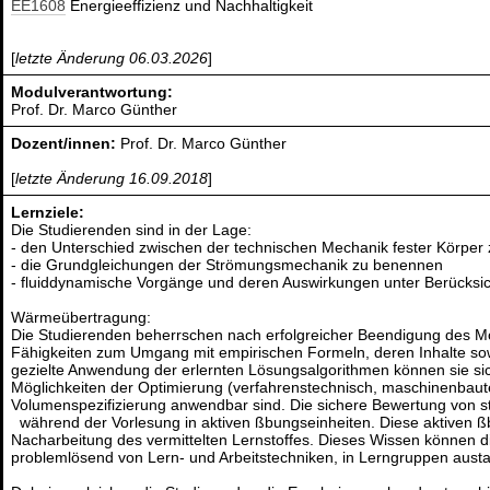
EE1608
Energieeffizienz und Nachhaltigkeit
[
letzte Änderung 06.03.2026
]
Modulverantwortung:
Prof. Dr. Marco Günther
Dozent/innen:
Prof. Dr. Marco Günther
[
letzte Änderung 16.09.2018
]
Lernziele:
Die Studierenden sind in der Lage:
- den Unterschied zwischen der technischen Mechanik fester Körper 
- die Grundgleichungen der Strömungsmechanik zu benennen
- fluiddynamische Vorgänge und deren Auswirkungen unter Berücksi
Wärmeübertragung:
Die Studierenden beherrschen nach erfolgreicher Beendigung des Mo
Fähigkeiten zum Umgang mit empirischen Formeln, deren Inhalte so
gezielte Anwendung der erlernten Lösungsalgorithmen können sie sich
Möglichkeiten der Optimierung (verfahrenstechnisch, maschinenbaute
Volumenspezifizierung anwendbar sind. Die sichere Bewertung von s
während der Vorlesung in aktiven ßbungseinheiten. Diese aktiven ßbu
Nacharbeitung des vermittelten Lernstoffes. Dieses Wissen können d
problemlösend von Lern- und Arbeitstechniken, in Lerngruppen aust