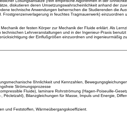
iedlicher Lösungsansätze (rein empirische Algorithmen in der ßhnlic
ze, diskutieren deren Umsetzungswahrscheinlichkeit anhand der zuvor
edene technische Anwendungen beherrschen die Studierenden die Auswah
, z.B. Frostgrenzenverlagerung in feuchtes Tragmauerwerk) einzuordnen
echanik der festen Körper zur Mechanik der Fluide erklärt. Als Lernz
 technischen Lehrveranstaltungen und in der Ingenieur-Praxis benutzt
erücksichtigung der Einflußgrößen einzuordnen und ingenieurmäßig z
ömungsmechanische ßhnlichkeit und Kennzahlen, Bewegungsgleichungen 
ungsfreie Strömungsprozesse
ompressible Fluide), laminare Rohrströmung (Hagen-Poiseuille-Gesetz
 Pécletzahl), Bilanzgleichungen für Masse, Impuls und Energie, Differ
den und Feststoffen, Wärmeübergangskoeffizient.