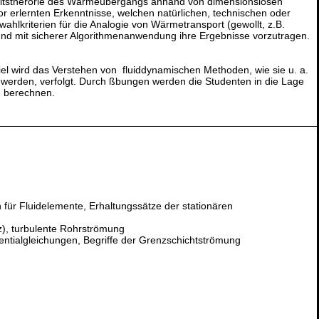
hkeitstherorie des Wärmeübergangs anhand von dimensionslosen
 erlernten Erkenntnisse, welchen natürlichen, technischen oder
lkriterien für die Analogie von Wärmetransport (gewollt, z.B.
 und mit sicherer Algorithmenanwendung ihre Ergebnisse vorzutragen.
iel wird das Verstehen von fluiddynamischen Methoden, wie sie u. a.
 werden, verfolgt. Durch ßbungen werden die Studenten in die Lage
u berechnen.
für Fluidelemente, Erhaltungssätze der stationären
), turbulente Rohrströmung
entialgleichungen, Begriffe der Grenzschichtströmung