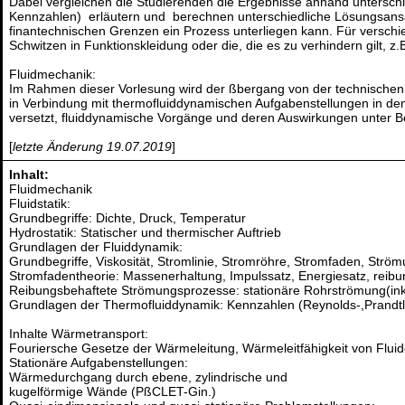
Dabei vergleichen die Studierenden die Ergebnisse anhand untersch
Kennzahlen) erläutern und berechnen unterschiedliche Lösungsansät
finantechnischen Grenzen ein Prozess unterliegen kann. Für verschi
Schwitzen in Funktionskleidung oder die, die es zu verhindern gilt
Fluidmechanik:
Im Rahmen dieser Vorlesung wird der ßbergang von der technischen M
in Verbindung mit thermofluiddynamischen Aufgabenstellungen in den
versetzt, fluiddynamische Vorgänge und deren Auswirkungen unter B
[
letzte Änderung 19.07.2019
]
Inhalt:
Fluidmechanik
Fluidstatik:
Grundbegriffe: Dichte, Druck, Temperatur
Hydrostatik: Statischer und thermischer Auftrieb
Grundlagen der Fluiddynamik:
Grundbegriffe, Viskosität, Stromlinie, Stromröhre, Stromfaden, Str
Stromfadentheorie: Massenerhaltung, Impulssatz, Energiesatz, reib
Reibungsbehaftete Strömungsprozesse: stationäre Rohrströmung(ink
Grundlagen der Thermofluiddynamik: Kennzahlen (Reynolds-,Prandtl-,
Inhalte Wärmetransport:
Fouriersche Gesetze der Wärmeleitung, Wärmeleitfähigkeit von Flui
Stationäre Aufgabenstellungen:
Wärmedurchgang durch ebene, zylindrische und
kugelförmige Wände (PßCLET-Gin.)