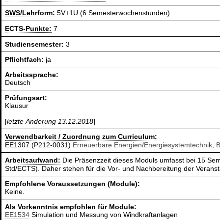
SWS/Lehrform:
5V+1U (6 Semesterwochenstunden)
ECTS-Punkte:
7
Studiensemester:
3
Pflichtfach:
ja
Arbeitssprache:
Deutsch
Prüfungsart:
Klausur
[
letzte Änderung 13.12.2018
]
Verwendbarkeit / Zuordnung zum Curriculum:
EE1307 (P212-0031)
Erneuerbare Energien/Energiesystemtechnik, 
Arbeitsaufwand:
Die Präsenzzeit dieses Moduls umfasst bei 15 Sem
Std/ECTS). Daher stehen für die Vor- und Nachbereitung der Verans
Empfohlene Voraussetzungen (Module):
Keine.
Als Vorkenntnis empfohlen für Module:
EE1534
Simulation und Messung von Windkraftanlagen