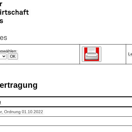
uswählen:
L
ertragung
g
or, Ordnung 01.10.2022