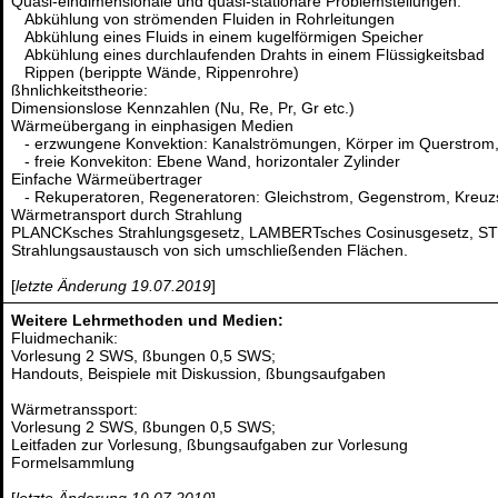
Quasi-eindimensionale und quasi-stationäre Problemstellungen:
Abkühlung von strömenden Fluiden in Rohrleitungen
Abkühlung eines Fluids in einem kugelförmigen Speicher
Abkühlung eines durchlaufenden Drahts in einem Flüssigkeitsbad
Rippen (berippte Wände, Rippenrohre)
ßhnlichkeitstheorie:
Dimensionslose Kennzahlen (Nu, Re, Pr, Gr etc.)
Wärmeübergang in einphasigen Medien
- erzwungene Konvektion: Kanalströmungen, Körper im Querstrom
- freie Konvekiton: Ebene Wand, horizontaler Zylinder
Einfache Wärmeübertrager
- Rekuperatoren, Regeneratoren: Gleichstrom, Gegenstrom, Kreuz
Wärmetransport durch Strahlung
PLANCKsches Strahlungsgesetz, LAMBERTsches Cosinusgesetz, ST
Strahlungsaustausch von sich umschließenden Flächen.
[
letzte Änderung 19.07.2019
]
Weitere Lehrmethoden und Medien:
Fluidmechanik:
Vorlesung 2 SWS, ßbungen 0,5 SWS;
Handouts, Beispiele mit Diskussion, ßbungsaufgaben
Wärmetranssport:
Vorlesung 2 SWS, ßbungen 0,5 SWS;
Leitfaden zur Vorlesung, ßbungsaufgaben zur Vorlesung
Formelsammlung