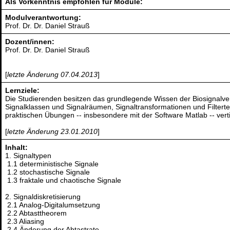
Als Vorkenntnis empfohlen für Module:
Modulverantwortung:
Prof. Dr. Dr. Daniel Strauß
Dozent/innen:
Prof. Dr. Dr. Daniel Strauß
[
letzte Änderung 07.04.2013
]
Lernziele:
Die Studierenden besitzen das grundlegende Wissen der Biosignalve
Signalklassen und Signalräumen, Signaltransformationen und Filterte
praktischen Übungen -- insbesondere mit der Software Matlab -- verti
[
letzte Änderung 23.01.2010
]
Inhalt:
1. Signaltypen
1.1 deterministische Signale
1.2 stochastische Signale
1.3 fraktale und chaotische Signale
2. Signaldiskretisierung
2.1 Analog-Digitalumsetzung
2.2 Abtasttheorem
2.3 Aliasing
2.4 Änderung der Abtastrate