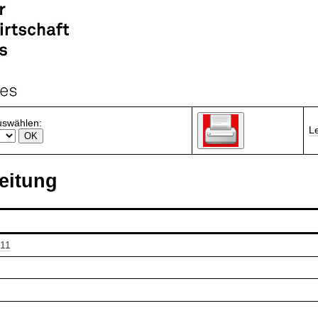
uswählen:
L
eitung
011