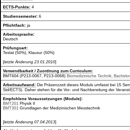
ECTS-Punkte:
4
Studiensemester:
6
Pflichtfach:
ja
Arbeitssprache:
Deutsch
Prüfungsart:
Testat (50%), Klausur (50%)
[
letzte Änderung 23.01.2010
]
Verwendbarkeit / Zuordnung zum Curriculum:
BMT604 (P213-0067, P213-0068)
Biomedizinische Technik, Bachelo
Arbeitsaufwand:
Die Präsenzzeit dieses Moduls umfasst bei 15 Sem
Std/ECTS). Daher stehen für die Vor- und Nachbereitung der Verans
Empfohlene Voraussetzungen (Module):
BMT201
Physik II
BMT301
Grundlagen der Medizinischen Messtechnik
[
letzte Änderung 07.04.2013
]